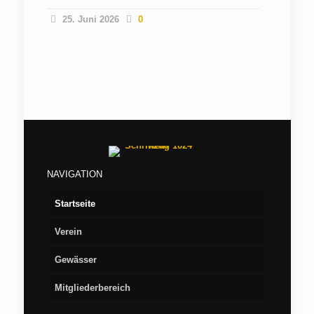
25. Juni 2026
0
NAVIGATION
Startseite
Verein
Gewässer
Vorstand
Mitgliederbereich
Aufnahme
Seen