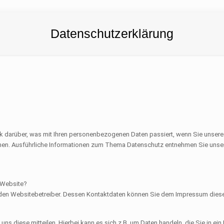
Datenschutzerklärung
k darüber, was mit Ihren personenbezogenen Daten passiert, wenn Sie unser
önnen. Ausführliche Informationen zum Thema Datenschutz entnehmen Sie unse
r Website?
ch den Websitebetreiber. Dessen Kontaktdaten können Sie dem Impressum dies
ns diese mitteilen. Hierbei kann es sich z.B. um Daten handeln, die Sie in ei