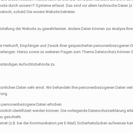
e durch unsere IT-Systeme erfasst. Das sind vor allem technische Daten (z.B
matisch, sobald Sie unsere Website betreten.
reitstellung der Website zu gewährleisten. Andere Daten können zur Analyse Ih
ber Herkunft, Empfänger und Zweck Ihrer gespeicherten personenbezogenen Da
verlangen. Hierzu sowie zu weiteren Fragen zum Thema Datenschutz können S
zuständigen Aufsichtsbehörde zu.
rsönlichen Daten sehr ernst. Wir behandeln Ihre personenbezogenen Daten ver
rung.
ne personenbezogene Daten erhoben.
lich identifiziert werden können. Die vorliegende Datenschutzerklärung erläu
as geschieht.
ernet (z.B. bei der Kommunikation per E-Mail) Sicherheitslücken aufweisen kan