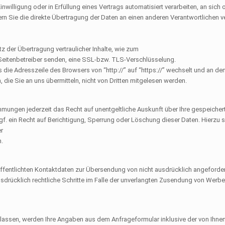
inwilligung oder in Erfüllung eines Vertrags automatisiert verarbeiten, an sich 
 Sie die direkte Übertragung der Daten an einen anderen Verantwortlichen ve
 der Übertragung vertraulicher Inhalte, wie zum
 Seitenbetreiber senden, eine
SSL
-bzw.
TLS
-Verschlüsselung.
 die Adresszeile des Browsers von “http://” auf “https://” wechselt und an d
n, die Sie an uns übermitteln, nicht von Dritten mitgelesen werden.
mungen jederzeit das Recht auf unentgeltliche Auskunft über Ihre gespeich
. ein Recht auf Berichtigung, Sperrung oder Löschung dieser Daten. Hierzu
er
.
fentlichten Kontaktdaten zur Übersendung von nicht ausdrücklich angeforder
usdrücklich rechtliche Schritte im Falle der unverlangten Zusendung von Werb
assen, werden Ihre Angaben aus dem Anfrageformular inklusive der von Ihn