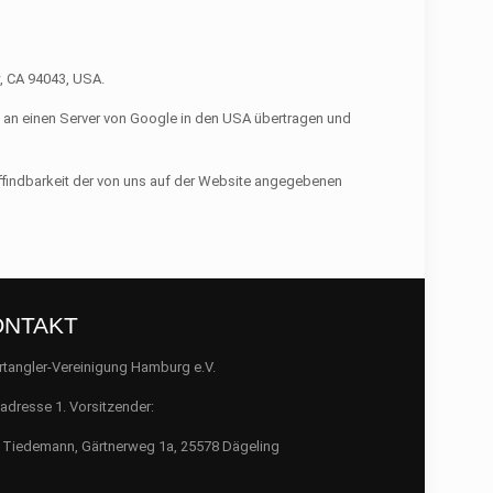
w, CA 94043,
USA
.
l an einen Server von Google in den
USA
übertragen und
ffindbarkeit der von uns auf der Website angegebenen
ONTAKT
tangler-Vereinigung Hamburg e.V.
adresse 1. Vorsitzender:
 Tiedemann, Gärtnerweg 1a, 25578 Dägeling