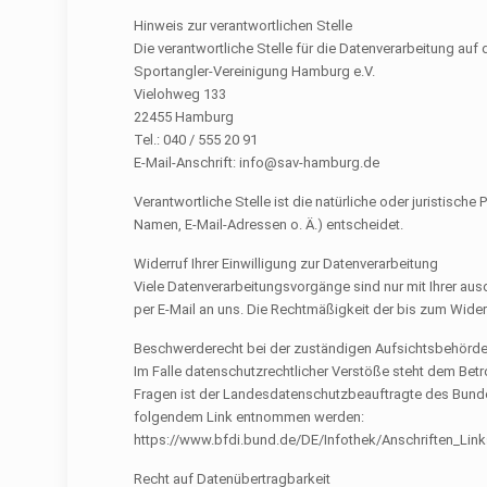
Hinweis zur verantwortlichen Stelle
Die verantwortliche Stelle für die Datenverarbeitung auf 
Sportangler-Vereinigung Hamburg e.V.
Vielohweg 133
22455 Hamburg
Tel.: 040 / 555 20 91
E-Mail-Anschrift: info@sav-hamburg.de
Verantwortliche Stelle ist die natürliche oder juristis
Namen, E-Mail-Adressen o. Ä.) entscheidet.
Widerruf Ihrer Einwilligung zur Datenverarbeitung
Viele Datenverarbeitungsvorgänge sind nur mit Ihrer ausdr
per E-Mail an uns. Die Rechtmäßigkeit der bis zum Wider
Beschwerderecht bei der zuständigen Aufsichtsbehörd
Im Falle datenschutzrechtlicher Verstöße steht dem Bet
Fragen ist der Landesdatenschutzbeauftragte des Bunde
folgendem Link entnommen werden:
https://www.bfdi.bund.de/DE/Infothek/Anschriften_Links
Recht auf Datenübertragbarkeit