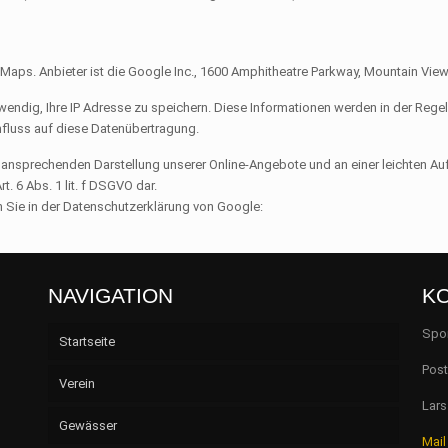
aps. Anbieter ist die Google Inc., 1600 Amphitheatre Parkway, Mountain Vie
endig, Ihre IP Adresse zu speichern. Diese Informationen werden in der Rege
influss auf diese Datenübertragung.
 ansprechenden Darstellung unserer Online-Angebote und an einer leichten Au
. 6 Abs. 1 lit. f
DSGVO
dar.
Sie in der Datenschutzerklärung von Google:
NAVIGATION
K
Spor
Startseite
Post
Verein
Lars
Gewässer
Vorstand
Mail