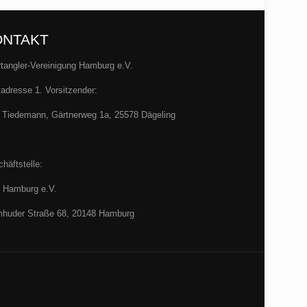
ONTAKT
tangler-Vereinigung Hamburg e.V.
adresse 1. Vorsitzender:
 Tiedemann, Gärtnerweg 1a, 25578 Dägeling
häftstelle:
 Hamburg e.V.
huder Straße 68, 20148 Hamburg