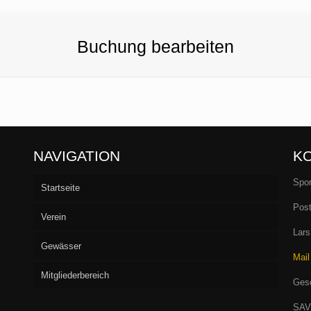
Buchung bearbeiten
NAVIGATION
K
Spor
Startseite
Post
Verein
Lars
Gewässer
Vorstand
Mail
Mitgliederbereich
Aufnahme
Seen
Gesc
Fliegenfischen
Flußstrecken
Willkommen/LOGIN
Barumer See
SAV