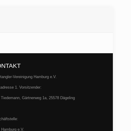
ONTAKT
tangler-Vereinigung Hamburg e.V.
adresse 1. Vorsitzender:
 Tiedemann, Gärtnerweg 1a, 25578 Dägeling
häftstelle:
 Hamburg e.V.