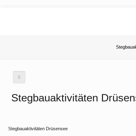
Stegbauak
Stegbauaktivitäten Drüse
Stegbauaktivitäten Drüsensee