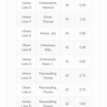
Untere
Juntermanns,
43
0,56
Luhe D
Heinrich
Untere
Elmer,
43
1,02
Luhe F
Thomas
Untere
Hocke, Jan
43
0,90
Luhe E
Obere
Johannsen,
42
0,69
Luhe B
Willy
Untere
Schimanski,
42
0,82
Luhe D
Klaus J.
Untere
Hassenpflug,
42
0,75
Luhe D
Florian
Obere
Hassenpflug,
42
0,75
Luhe A
Florian
Untere
Hassenpflug,
42
0,83
Luhe D
Florian