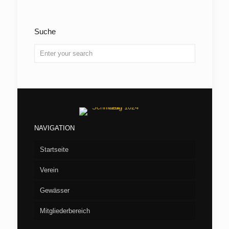
Suche
NAVIGATION
Startseite
Verein
Gewässer
Vorstand
Mitgliederbereich
Aufnahme
Seen