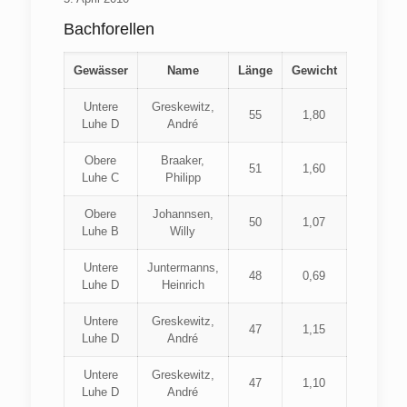
Bachforellen
Gewässer
Name
Länge
Gewicht
Untere
Greskewitz,
55
1,80
Luhe D
André
Obere
Braaker,
51
1,60
Luhe C
Philipp
Obere
Johannsen,
50
1,07
Luhe B
Willy
Untere
Juntermanns,
48
0,69
Luhe D
Heinrich
Untere
Greskewitz,
47
1,15
Luhe D
André
Untere
Greskewitz,
47
1,10
Luhe D
André