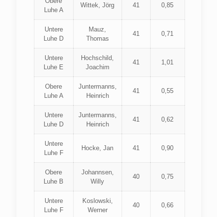
Obere
Wittek, Jörg
41
0,85
Luhe A
Untere
Mauz,
41
0,71
Luhe D
Thomas
Untere
Hochschild,
41
1,01
Luhe E
Joachim
Obere
Juntermanns,
41
0,55
Luhe A
Heinrich
Untere
Juntermanns,
41
0,62
Luhe D
Heinrich
Untere
Hocke, Jan
41
0,90
Luhe F
Obere
Johannsen,
40
0,75
Luhe B
Willy
Untere
Koslowski,
40
0,66
Luhe F
Werner