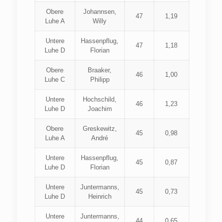
Obere
Johannsen,
47
1,19
Luhe A
Willy
Untere
Hassenpflug,
47
1,18
Luhe D
Florian
Obere
Braaker,
46
1,00
Luhe C
Philipp
Untere
Hochschild,
46
1,23
Luhe D
Joachim
Obere
Greskewitz,
45
0,98
Luhe A
André
Untere
Hassenpflug,
45
0,87
Luhe D
Florian
Untere
Juntermanns,
45
0,73
Luhe D
Heinrich
Untere
Juntermanns,
44
0,65