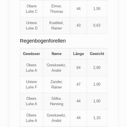
Obere
Elmer,
44
1,50
Luhe C
Thomas
Untere
Koebbel,
43
0,63
Luhe D
Rainer
Regenbogenforellen
Gewässer
Name
Länge
Gewicht
Obere
Greskewitz,
64
2,90
Luhe A
André
Untere
Zander,
47
1,00
Luhe F
Rainer
Obere
Stilke,
44
1,00
Luhe A
Henning
Obere
Greskewitz,
44
1,10
Luhe A
André