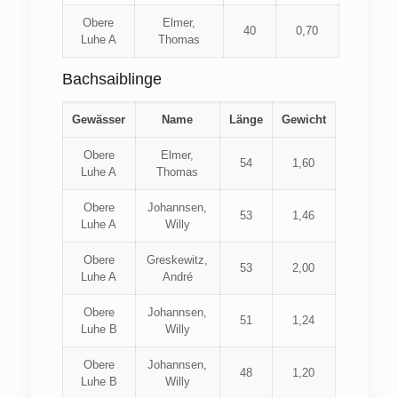
Obere
Elmer,
40
0,70
Luhe A
Thomas
Bachsaiblinge
Gewässer
Name
Länge
Gewicht
Obere
Elmer,
54
1,60
Luhe A
Thomas
Obere
Johannsen,
53
1,46
Luhe A
Willy
Obere
Greskewitz,
53
2,00
Luhe A
André
Obere
Johannsen,
51
1,24
Luhe B
Willy
Obere
Johannsen,
48
1,20
Luhe B
Willy