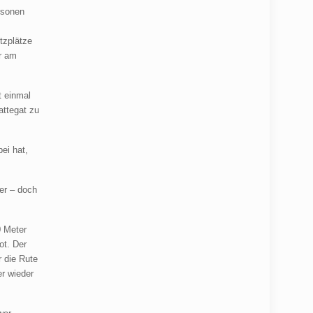
ersonen
itzplätze
ir am
t einmal
attegat zu
ei hat,
ger – doch
0 Meter
ot. Der
r die Rute
er wieder