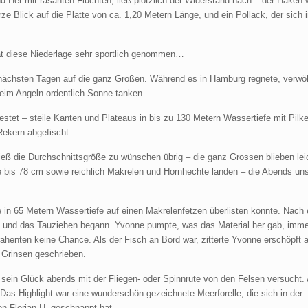
 Her mit rasanten Fluchten, ließ plötzlich der Widerstand nach – der Haken 
ze Blick auf die Platte von ca. 1,20 Metern Länge, und ein Pollack, der sich i
at diese Niederlage sehr sportlich genommen…
n nächsten Tagen auf die ganz Großen. Während es in Hamburg regnete, verwö
beim Angeln ordentlich Sonne tanken.
tet – steile Kanten und Plateaus in bis zu 130 Metern Wassertiefe mit Pilke
ekern abgefischt.
ließ die Durchschnittsgröße zu wünschen übrig – die ganz Grossen blieben lei
e bis 78 cm sowie reichlich Makrelen und Hornhechte landen – die Abends un
 in 65 Metern Wassertiefe auf einen Makrelenfetzen überlisten konnte. Nach 
, und das Tauziehen begann. Yvonne pumpte, was das Material her gab, imme
ntrahenten keine Chance. Als der Fisch an Bord war, zitterte Yvonne erschöpft
s Grinsen geschrieben.
sein Glück abends mit der Fliegen- oder Spinnrute von den Felsen versucht.
Das Highlight war eine wunderschön gezeichnete Meerforelle, die sich in der
 Florian H. geschnappt hat.