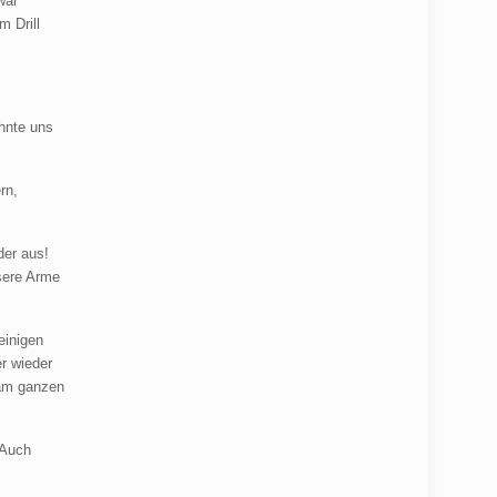
war
m Drill
hnte uns
rn,
der aus!
sere Arme
einigen
r wieder
 am ganzen
 Auch