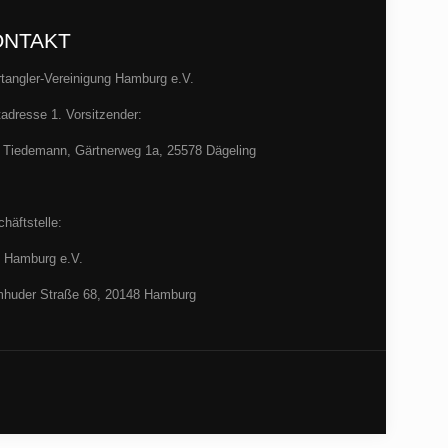
ONTAKT
tangler-Vereinigung Hamburg e.V.
adresse 1. Vorsitzender:
 Tiedemann, Gärtnerweg 1a, 25578 Dägeling
häftstelle:
 Hamburg e.V.
huder Straße 68, 20148 Hamburg