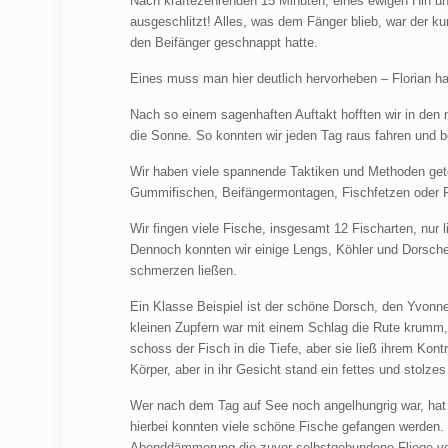
Nach kräftezehrenden 15 Minuten, eines ewigen Hin und
ausgeschlitzt! Alles, was dem Fänger blieb, war der kur
den Beifänger geschnappt hatte.
Eines muss man hier deutlich hervorheben – Florian h
Nach so einem sagenhaften Auftakt hofften wir in de
die Sonne. So konnten wir jeden Tag raus fahren und 
Wir haben viele spannende Taktiken und Methoden getes
Gummifischen, Beifängermontagen, Fischfetzen oder R
Wir fingen viele Fische, insgesamt 12 Fischarten, nur 
Dennoch konnten wir einige Lengs, Köhler und Dorsch
schmerzen ließen.
Ein Klasse Beispiel ist der schöne Dorsch, den Yvonne
kleinen Zupfern war mit einem Schlag die Rute krumm
schoss der Fisch in die Tiefe, aber sie ließ ihrem Ko
Körper, aber in ihr Gesicht stand ein fettes und stolze
Wer nach dem Tag auf See noch angelhungrig war, hat 
hierbei konnten viele schöne Fische gefangen werden. 
Abenddämmerung die zuvor selbstgebundene Fliege von