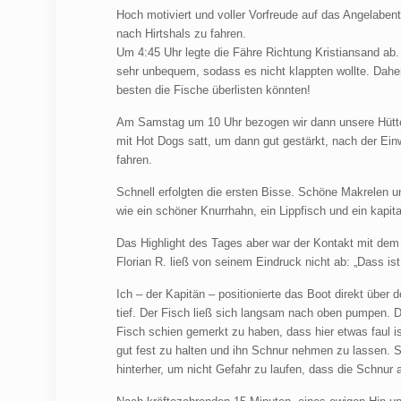
Hoch motiviert und voller Vorfreude auf das Angelaben
nach Hirtshals zu fahren.
Um 4:45 Uhr legte die Fähre Richtung Kristiansand ab. E
sehr unbequem, sodass es nicht klappten wollte. Daher
besten die Fische überlisten könnten!
Am Samstag um 10 Uhr bezogen wir dann unsere Hütte. 
mit Hot Dogs satt, um dann gut gestärkt, nach der Ein
fahren.
Schnell erfolgten die ersten Bisse. Schöne Makrelen u
wie ein schöner Knurrhahn, ein Lippfisch und ein kapit
Das Highlight des Tages aber war der Kontakt mit dem 
Florian R. ließ von seinem Eindruck nicht ab: „Dass ist 
Ich – der Kapitän – positionierte das Boot direkt übe
tief. Der Fisch ließ sich langsam nach oben pumpen. D
Fisch schien gemerkt zu haben, dass hier etwas faul is
gut fest zu halten und ihn Schnur nehmen zu lassen. S
hinterher, um nicht Gefahr zu laufen, dass die Schnur 