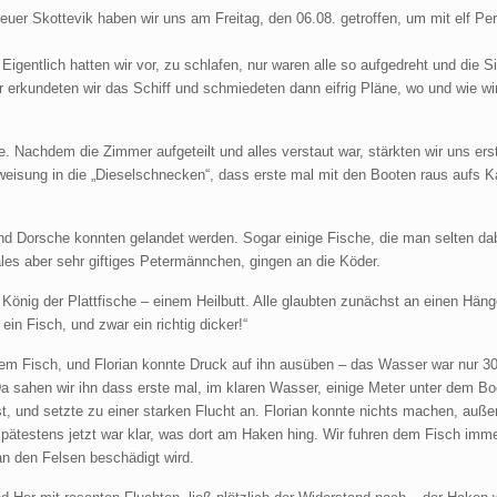
teuer Skottevik haben wir uns am Freitag, den 06.08. getroffen, um mit elf P
igentlich hatten wir vor, zu schlafen, nur waren alle so aufgedreht und die S
 erkundeten wir das Schiff und schmiedeten dann eifrig Pläne, wo und wie w
Nachdem die Zimmer aufgeteilt und alles verstaut war, stärkten wir uns ers
weisung in die „Dieselschnecken“, dass erste mal mit den Booten raus aufs K
nd Dorsche konnten gelandet werden. Sogar einige Fische, die man selten dab
ales aber sehr giftiges Petermännchen, gingen an die Köder.
König der Plattfische – einem Heilbutt. Alle glaubten zunächst an einen Hän
ein Fisch, und zwar ein richtig dicker!“
r dem Fisch, und Florian konnte Druck auf ihn ausüben – das Wasser war nur 3
a sahen wir ihn dass erste mal, im klaren Wasser, einige Meter unter dem Bo
t, und setzte zu einer starken Flucht an. Florian konnte nichts machen, auße
pätestens jetzt war klar, was dort am Haken hing. Wir fuhren dem Fisch imm
an den Felsen beschädigt wird.