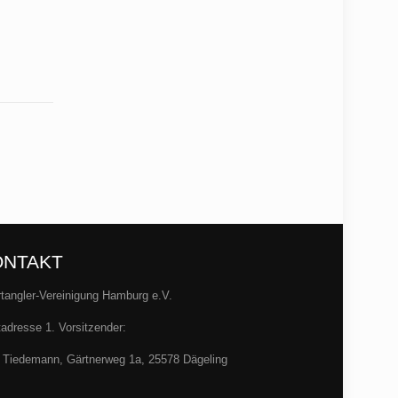
ONTAKT
tangler-Vereinigung Hamburg e.V.
adresse 1. Vorsitzender:
 Tiedemann, Gärtnerweg 1a, 25578 Dägeling