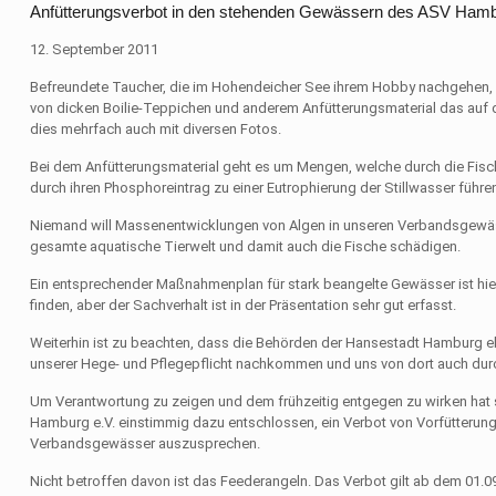
Anfütterungsverbot in den stehenden Gewässern des ASV Ham
12. September 2011
Befreundete Taucher, die im Hohendeicher See ihrem Hobby nachgehen, be
von dicken Boilie-Teppichen und anderem Anfütterungsmaterial das au
dies mehrfach auch mit diversen Fotos.
Bei dem Anfütterungsmaterial geht es um Mengen, welche durch die Fis
durch ihren Phosphoreintrag zu einer Eutrophierung der Stillwasser führen
Niemand will Massenentwicklungen von Algen in unseren Verbandsgewäss
gesamte aquatische Tierwelt und damit auch die Fische schädigen.
Ein entsprechender Maßnahmenplan für stark beangelte Gewässer ist hier a
finden, aber der Sachverhalt ist in der Präsentation sehr gut erfasst.
Weiterhin ist zu beachten, dass die Behörden der Hansestadt Hamburg eb
unserer Hege- und Pflegepflicht nachkommen und uns von dort auch dur
Um Verantwortung zu zeigen und dem frühzeitig entgegen zu wirken hat
Hamburg e.V. einstimmig dazu entschlossen, ein Verbot von Vorfütterung
Verbandsgewässer auszusprechen.
Nicht betroffen davon ist das Feederangeln. Das Verbot gilt ab dem 01.0