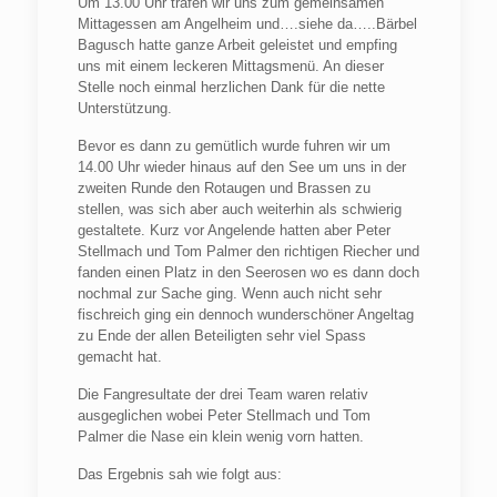
Um 13.00 Uhr trafen wir uns zum gemeinsamen
Mittagessen am Angelheim und….siehe da…..Bärbel
Bagusch hatte ganze Arbeit geleistet und empfing
uns mit einem leckeren Mittagsmenü. An dieser
Stelle noch einmal herzlichen Dank für die nette
Unterstützung.
Bevor es dann zu gemütlich wurde fuhren wir um
14.00 Uhr wieder hinaus auf den See um uns in der
zweiten Runde den Rotaugen und Brassen zu
stellen, was sich aber auch weiterhin als schwierig
gestaltete. Kurz vor Angelende hatten aber Peter
Stellmach und Tom Palmer den richtigen Riecher und
fanden einen Platz in den Seerosen wo es dann doch
nochmal zur Sache ging. Wenn auch nicht sehr
fischreich ging ein dennoch wunderschöner Angeltag
zu Ende der allen Beteiligten sehr viel Spass
gemacht hat.
Die Fangresultate der drei Team waren relativ
ausgeglichen wobei Peter Stellmach und Tom
Palmer die Nase ein klein wenig vorn hatten.
Das Ergebnis sah wie folgt aus: