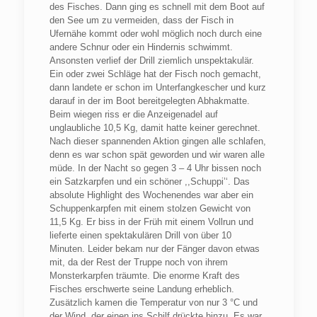
des Fisches. Dann ging es schnell mit dem Boot auf
den See um zu vermeiden, dass der Fisch in
Ufernähe kommt oder wohl möglich noch durch eine
andere Schnur oder ein Hindernis schwimmt.
Ansonsten verlief der Drill ziemlich unspektakulär.
Ein oder zwei Schläge hat der Fisch noch gemacht,
dann landete er schon im Unterfangkescher und kurz
darauf in der im Boot bereitgelegten Abhakmatte.
Beim wiegen riss er die Anzeigenadel auf
unglaubliche 10,5 Kg, damit hatte keiner gerechnet.
Nach dieser spannenden Aktion gingen alle schlafen,
denn es war schon spät geworden und wir waren alle
müde. In der Nacht so gegen 3 – 4 Uhr bissen noch
ein Satzkarpfen und ein schöner ,,Schuppi’‘. Das
absolute Highlight des Wochenendes war aber ein
Schuppenkarpfen mit einem stolzen Gewicht von
11,5 Kg. Er biss in der Früh mit einem Vollrun und
lieferte einen spektakulären Drill von über 10
Minuten. Leider bekam nur der Fänger davon etwas
mit, da der Rest der Truppe noch von ihrem
Monsterkarpfen träumte. Die enorme Kraft des
Fisches erschwerte seine Landung erheblich.
Zusätzlich kamen die Temperatur von nur 3 °C und
der Wind, der einen ins Schilf drückte hinzu. Es war