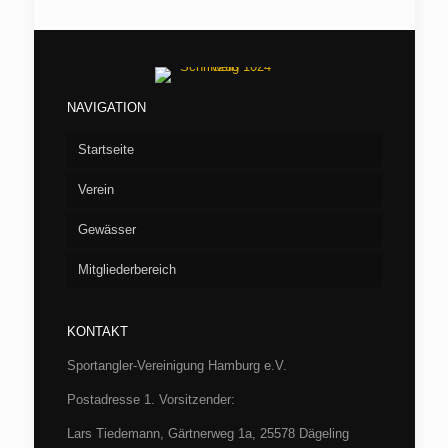
NAVIGATION
Startseite
Verein
Gewässer
Vorstand
Mitgliederbereich
Aufnahme
Seen
Fliegenfischen
Flußstrecken
Willkommen/LOGIN
Barumer See
KONTAKT
Jugend
Verbandsgewässer
Hüttenbuchung
Börnsee
Bille
Sportangler-Vereinigung Hamburg e.V.
Casting
Archiv
Boissower See
Luhe
Hamburg
Postadresse 1. Vorsitzender:
Fischereibestimmungen und Gewässerordnung
SAV-Termine 2026
Drüsensee
Trave bei Herrenmühle
Schleswig-Holstein
Protokolle
Lars Tiedemann, Gärtnerweg 1a, 25578 Dägeling