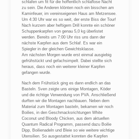
schlafen um fit für die hoffentlich schlaflose Nacht
zu sein. Die Anderen klönten noch ein bisschen am
Kaminfeuer, im vereinseigenen Haus am Metzensee.
Um 4:30 Uhr war es so weit, der erste Biss der Tour!
Nach kurzem aber heftigem Drill konnte ein schöner
Schuppenkarpfen von genau 5,0 kg überlistet
werden. Bereits um 7:00 Uhr riss uns dann der
nächste Karpfen aus dem Schlaf. Es war ein
Spiegler in der gleichen Gewichtsklasse.
Am nächsten Morgen wurde erst einmal ausgiebig
gefrühstückt und gefachsimpelt. Dabei stellte sich
heraus, dass noch ein weiterer kleiner Karpfen
gefangen wurde.
Nach dem Frühstück ging es dann endlich an das
Basteln. Sven zeigte uns einige Montagen, Köder
und die richtige Verwendung von
PVA
. Anschließend
durften wir die Montagen nachbauen. Neben dem
Material zum Montagen basteln, bekamen wir noch
Boilies, in den Geschmacksrichtungen White
Coconut und Bloody Chicken, aus dem aktuellen
Quantum Radical Programm, passend dazu Boilie
Dipp, Boilienadeln und Bleie so wie weitere wichtige
Utensilien. So ausgestattet konnten die Karpfen