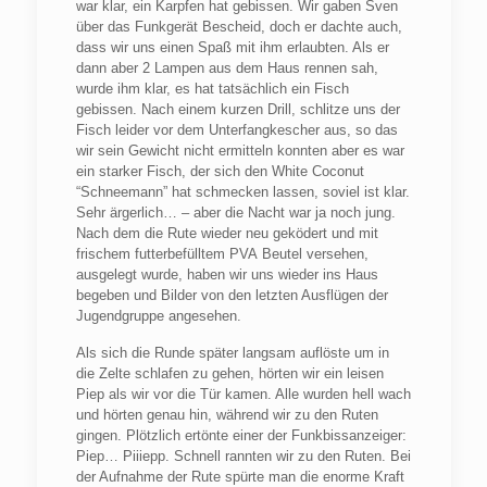
war klar, ein Karpfen hat gebissen. Wir gaben Sven
über das Funkgerät Bescheid, doch er dachte auch,
dass wir uns einen Spaß mit ihm erlaubten. Als er
dann aber 2 Lampen aus dem Haus rennen sah,
wurde ihm klar, es hat tatsächlich ein Fisch
gebissen. Nach einem kurzen Drill, schlitze uns der
Fisch leider vor dem Unterfangkescher aus, so das
wir sein Gewicht nicht ermitteln konnten aber es war
ein starker Fisch, der sich den White Coconut
“Schneemann” hat schmecken lassen, soviel ist klar.
Sehr ärgerlich… – aber die Nacht war ja noch jung.
Nach dem die Rute wieder neu geködert und mit
frischem futterbefülltem
PVA
Beutel versehen,
ausgelegt wurde, haben wir uns wieder ins Haus
begeben und Bilder von den letzten Ausflügen der
Jugendgruppe angesehen.
Als sich die Runde später langsam auflöste um in
die Zelte schlafen zu gehen, hörten wir ein leisen
Piep als wir vor die Tür kamen. Alle wurden hell wach
und hörten genau hin, während wir zu den Ruten
gingen. Plötzlich ertönte einer der Funkbissanzeiger:
Piep… Piiiepp. Schnell rannten wir zu den Ruten. Bei
der Aufnahme der Rute spürte man die enorme Kraft