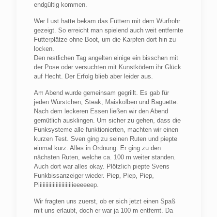
endgültig kommen.
Wer Lust hatte bekam das Füttern mit dem Wurfrohr
gezeigt. So erreicht man spielend auch weit entfernte
Futterplätze ohne Boot, um die Karpfen dort hin zu
locken.
Den restlichen Tag angelten einige ein bisschen mit
der Pose oder versuchten mit Kunstködern ihr Glück
auf Hecht. Der Erfolg blieb aber leider aus.
Am Abend wurde gemeinsam gegrillt. Es gab für
jeden Würstchen, Steak, Maiskolben und Baguette.
Nach dem leckeren Essen ließen wir den Abend
gemütlich ausklingen. Um sicher zu gehen, dass die
Funksysteme alle funktionierten, machten wir einen
kurzen Test. Sven ging zu seinen Ruten und piepte
einmal kurz. Alles in Ordnung. Er ging zu den
nächsten Ruten, welche ca. 100 m weiter standen.
Auch dort war alles okay. Plötzlich piepte Svens
Funkbissanzeiger wieder. Piep, Piep, Piep,
Piiiiiiiiiiiiiiiiiiiiiiiieeeeeep.
Wir fragten uns zuerst, ob er sich jetzt einen Spaß
mit uns erlaubt, doch er war ja 100 m entfernt. Da