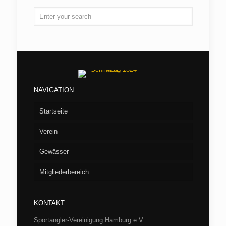
NAVIGATION
Startseite
Verein
Gewässer
Vorstand
Mitgliederbereich
Aufnahme
Seen
Fliegenfischen
Flußstrecken
Willkommen/LOGIN
Barumer See
KONTAKT
Jugend
Verbandsgewässer
Hüttenbuchung
Börnsee
Bille
Sportangler-Vereinigung Hamburg e.V.