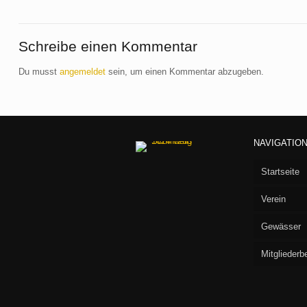
Schreibe einen Kommentar
Du musst
angemeldet
sein, um einen Kommentar abzugeben.
NAVIGATIO
Startseite
Verein
Gewässer
Vorstan
Mitgliederb
Aufnah
Seen
Fliegen
Flußstr
Willko
Baru