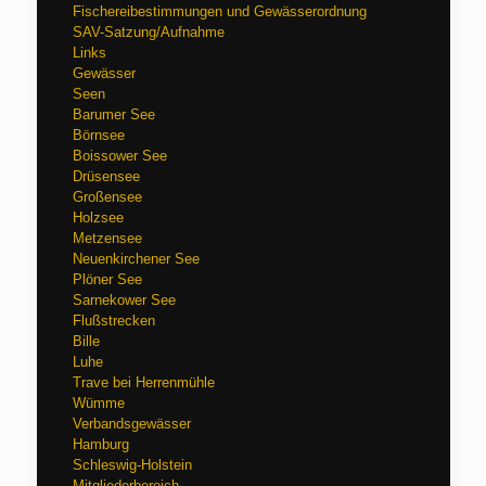
Fischereibestimmungen und Gewässerordnung
SAV-Satzung/Aufnahme
Links
Gewässer
Seen
Barumer See
Börnsee
Boissower See
Drüsensee
Großensee
Holzsee
Metzensee
Neuenkirchener See
Plöner See
Sarnekower See
Flußstrecken
Bille
Luhe
Trave bei Herrenmühle
Wümme
Verbandsgewässer
Hamburg
Schleswig-Holstein
Mitgliederbereich