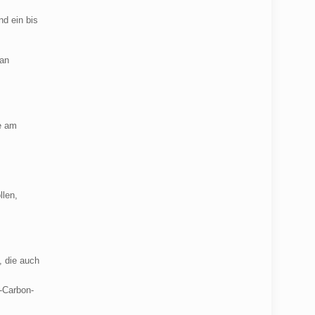
nd ein bis
 an
se am
llen,
, die auch
r-Carbon-