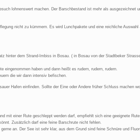
 Besuch lohnenswert machen. Der Barschbestand ist mehr als ausgezeichnet u
flegung nicht zu kümmern. Es wird Lunchpakete und eine reichliche Auswahl
atz hinter dem Strand-Imbiss in Bosau. ( in Bosau von der Stadtbeker Stras
ote eingenommen haben und dann heißt es rudern, rudern, rudern.
uern die wir dann intensiv befischen.
auer Hafen einfinden. Sollte der Eine oder Andere früher Schluss machen wo
mit einer Rute geschleppt werden darf, empfiehlt sich eine geeignete Rute
önnt. Zusätzlich darf eine feine Barschrute nicht fehlen.
h gerne an. Der See ist sehr klar, aus dem Grund sind feine Schnüre und Fluo