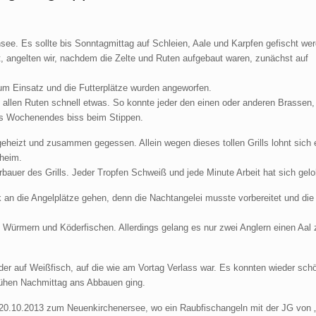
ee. Es sollte bis Sonntagmittag auf Schleien, Aale und Karpfen gefischt we
t, angelten wir, nachdem die Zelte und Ruten aufgebaut waren, zunächst auf
um Einsatz und die Futterplätze wurden angeworfen.
 allen Ruten schnell etwas. So konnte jeder den einen oder anderen Brassen,
des Wochenendes biss beim Stippen.
eheizt und zusammen gegessen. Allein wegen dieses tollen Grills lohnt sich 
heim.
rbauer des Grills. Jeder Tropfen Schweiß und jede Minute Arbeit hat sich gelo
an die Angelplätze gehen, denn die Nachtangelei musste vorbereitet und die
 Würmern und Köderfischen. Allerdings gelang es nur zwei Anglern einen Aal 
r auf Weißfisch, auf die wie am Vortag Verlass war. Es konnten wieder sch
rühen Nachmittag ans Abbauen ging.
20.10.2013 zum Neuenkirchenersee, wo ein Raubfischangeln mit der JG von „P