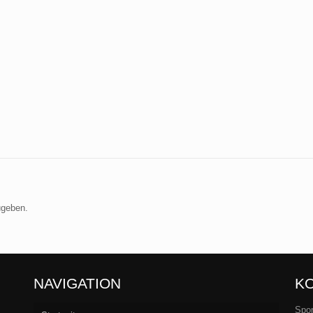
ugeben.
NAVIGATION
K
Spor