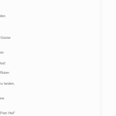
rden.
 Güster
ein
hnt!
 Ruten
zu landen,
öne
etri Heil“