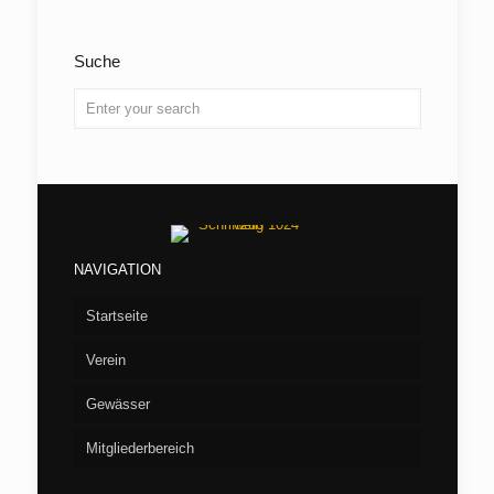
Suche
NAVIGATION
Startseite
Verein
Gewässer
Vorstand
Mitgliederbereich
Aufnahme
Seen
Fliegenfischen
Flußstrecken
Willkommen/LOGIN
Barumer See