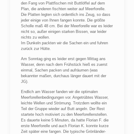
den Fang von Plattfischen mit Buttlöffel auf dem
Plan, die anderen fischten weiter auf Meerforelle.
Die Platten legten sich ordentlich ins Zeug, so dass
jeder einige von Ihnen fangen konnte. Die größte
Scholle maß 48 cm. Bei der Meerforelle war es leider
nicht so, außer einigen starken Bissen, war leider
nichts zu wollen.
Im Dunkeln packten wir die Sachen ein und fuhren
zurück zur Hütte.
Am Sonntag ging es leider erst gegen Mittag ans
Wasser, denn nach dem Frühstück hieß es zuerst
einmal, Sachen packen und aufräumen (was
bekannter maßen, durchaus länger dauert mit der
JG).
Endlich am Wasser fanden wir die optimalen
Meerforellenbedingungen vor. Angetrübtes Wasser,
leichte Wellen und Strömung. Trotzdem wollte ein
Teil der Gruppe wieder auf Butt angeln. Der Rest
startete hoch motiviert zu den Meerforellenstellen.
Es dauerte keine 5 Minuten, da hatte Florian F. die
erste Meerforelle und auch Florian K. konnte kurze
Zeit später eine fangen. Die typische Grönländer-