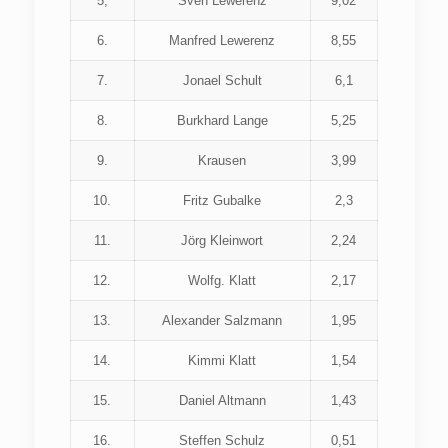
5,
Sven Lewerenz
9,02
6.
Manfred Lewerenz
8,55
7.
Jonael Schult
6,1
8.
Burkhard Lange
5,25
9.
Krausen
3,99
10.
Fritz Gubalke
2,3
11.
Jörg Kleinwort
2,24
12.
Wolfg. Klatt
2,17
13.
Alexander Salzmann
1,95
14.
Kimmi Klatt
1,54
15.
Daniel Altmann
1,43
16.
Steffen Schulz
0,51