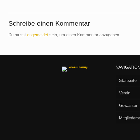
Schreibe einen Kommentar
Du musst
angemeldet
sein, um einen Kommentar abzugeben.
NAVIGATIO
Startseite
Verein
Gewässer
Vorstan
Mitgliederb
Aufnah
Seen
Fliegen
Flußstr
Willko
Baru