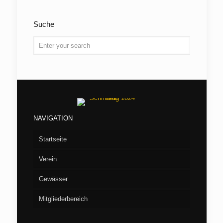
Suche
NAVIGATION
Startseite
Verein
Gewässer
Vorstand
Mitgliederbereich
Aufnahme
Seen
Fliegenfischen
Flußstrecken
Willkommen/LOGIN
Barumer See