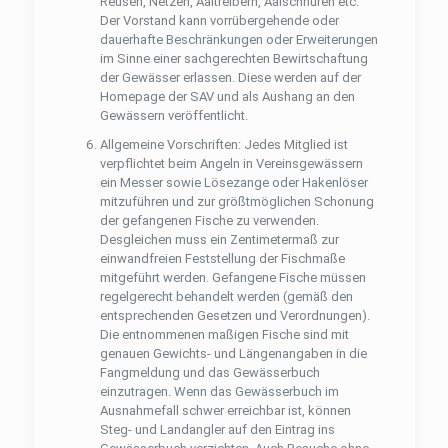
Reusen, Netzen, Aaltreibern, Aalschnüren etc.
Der Vorstand kann vorrübergehende oder
dauerhafte Beschränkungen oder Erweiterungen
im Sinne einer sachgerechten Bewirtschaftung
der Gewässer erlassen. Diese werden auf der
Homepage der SAV und als Aushang an den
Gewässern veröffentlicht.
Allgemeine Vorschriften: Jedes Mitglied ist
verpﬂichtet beim Angeln in Vereinsgewässern
ein Messer sowie Lösezange oder Hakenlöser
mitzuführen und zur größtmöglichen Schonung
der gefangenen Fische zu verwenden.
Desgleichen muss ein Zentimetermaß zur
einwandfreien Feststellung der Fischmaße
mitgeführt werden. Gefangene Fische müssen
regelgerecht behandelt werden (gemäß den
entsprechenden Gesetzen und Verordnungen).
Die entnommenen maßigen Fische sind mit
genauen Gewichts- und Längenangaben in die
Fangmeldung und das Gewässerbuch
einzutragen. Wenn das Gewässerbuch im
Ausnahmefall schwer erreichbar ist, können
Steg- und Landangler auf den Eintrag ins