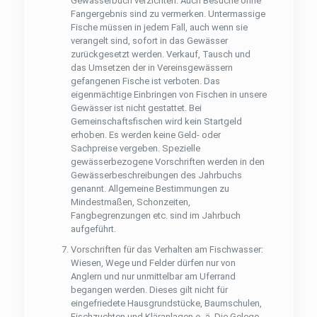
Gewässerbuch verzichten. Auch Besuche ohne
Fangergebnis sind zu vermerken. Untermassige
Fische müssen in jedem Fall, auch wenn sie
verangelt sind, sofort in das Gewässer
zurückgesetzt werden. Verkauf, Tausch und
das Umsetzen der in Vereinsgewässern
gefangenen Fische ist verboten. Das
eigenmächtige Einbringen von Fischen in unsere
Gewässer ist nicht gestattet. Bei
Gemeinschaftsﬁschen wird kein Startgeld
erhoben. Es werden keine Geld- oder
Sachpreise vergeben. Spezielle
gewässerbezogene Vorschriften werden in den
Gewässerbeschreibungen des Jahrbuchs
genannt. Allgemeine Bestimmungen zu
Mindestmaßen, Schonzeiten,
Fangbegrenzungen etc. sind im Jahrbuch
aufgeführt.
Vorschriften für das Verhalten am Fischwasser:
Wiesen, Wege und Felder dürfen nur von
Anglern und nur unmittelbar am Uferrand
begangen werden. Dieses gilt nicht für
eingefriedete Hausgrundstücke, Baumschulen,
Fischzuchten und Kläranlagen o. ä. Die Gelege