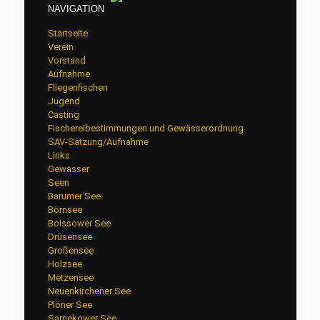
NAVIGATION
Startseite
Verein
Vorstand
Aufnahme
Fliegenfischen
Jugend
Casting
Fischereibestimmungen und Gewässerordnung
SAV-Satzung/Aufnahme
Links
Gewässer
Seen
Barumer See
Börnsee
Boissower See
Drüsensee
Großensee
Holzsee
Metzensee
Neuenkirchener See
Plöner See
Sarnekower See