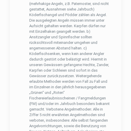
(mehrhakige Angeln, z.B. Paternoster, sind nicht
gestattet, Ausnahmen siehe Jahrbuch)
Köderﬁschangel und Pödder zählen als Angel.
Die ausgelegten Angeln müssen immer unter
Aufsicht gehalten werden. Karpfen dürfen nur
mit Einzelhaken geangelt werden. b)
Ansitzangler und Spinnfischer sollten
rücksichtsvoll miteinander umgehen und
angemessenen Abstand halten. c)
Köderﬁschsenken, wenn kein anderer Angler
dadurch gestört oder belästigt wird. Hiermit in
unseren Gewässern gefangene Hechte, Zander,
Karpfen oder Schleien sind sofort in das
Gewässer zurückzusetzen. Weitergehende
erlaubte Methoden werden von Fall zu Fall und
im Einzelnen in den jährlich herausgegebenen
„Grünen“ und „Roten“
Fischereierlaubnisscheinen / Fangmeldungen
(FM) und/oder im Jahrbuch besonders bekannt
gemacht. Verbotene Angelmethoden: Alle in
Ziffer 5 nicht erwähnten Angelmethoden sind
verboten, insbesondere: Alle selbst fangenden
Angelvorrichtungen, sowie die Benutzung von