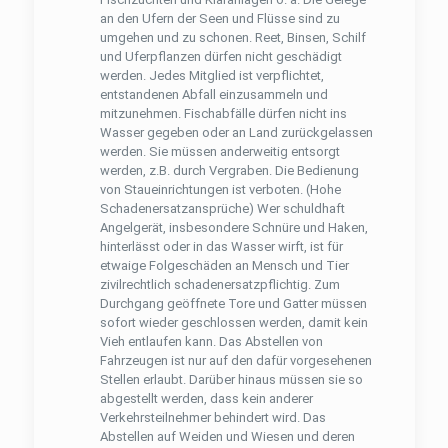
an den Ufern der Seen und Flüsse sind zu
umgehen und zu schonen. Reet, Binsen, Schilf
und Uferpﬂanzen dürfen nicht geschädigt
werden. Jedes Mitglied ist verpﬂichtet,
entstandenen Abfall einzusammeln und
mitzunehmen. Fischabfälle dürfen nicht ins
Wasser gegeben oder an Land zurückgelassen
werden. Sie müssen anderweitig entsorgt
werden, z.B. durch Vergraben. Die Bedienung
von Staueinrichtungen ist verboten. (Hohe
Schadenersatzansprüche) Wer schuldhaft
Angelgerät, insbesondere Schnüre und Haken,
hinterlässt oder in das Wasser wirft, ist für
etwaige Folgeschäden an Mensch und Tier
zivilrechtlich schadenersatzpﬂichtig. Zum
Durchgang geöffnete Tore und Gatter müssen
sofort wieder geschlossen werden, damit kein
Vieh entlaufen kann. Das Abstellen von
Fahrzeugen ist nur auf den dafür vorgesehenen
Stellen erlaubt. Darüber hinaus müssen sie so
abgestellt werden, dass kein anderer
Verkehrsteilnehmer behindert wird. Das
Abstellen auf Weiden und Wiesen und deren