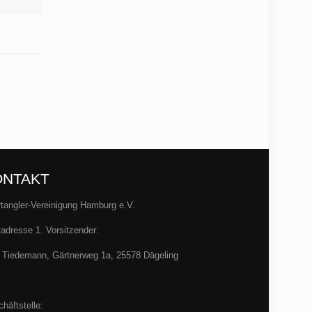
ONTAKT
tangler-Vereinigung Hamburg e.V.
adresse 1. Vorsitzender:
 Tiedemann, Gärtnerweg 1a, 25578 Dägeling
häftstelle: