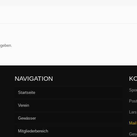
ugeben.
NAVIGATION
K
Spor
Startseite
Post
Verein
Lars
Gewässer
Vorstand
Mail
Mitgliederbereich
Aufnahme
Seen
Gesc