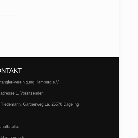
ONTAKT
tangler-Vereinigung Hamburg e.V.
adresse 1. Vorsitzender:
 Tiedemann, Gärtnerweg 1a, 25578 Dägeling
häftstelle:
 Hamburg e.V.