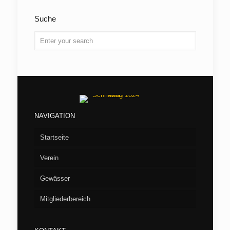
Suche
NAVIGATION
Startseite
Verein
Gewässer
Vorstand
Mitgliederbereich
Aufnahme
Seen
Fliegenfischen
Flußstrecken
Willkommen/LOGIN
Barumer See