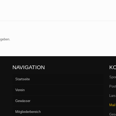
ugeben.
NAVIGATION
K
Spor
Startseite
Post
Verein
Lars
Gewässer
Vorstand
Mail
Mitgliederbereich
Aufnahme
Seen
Gesc