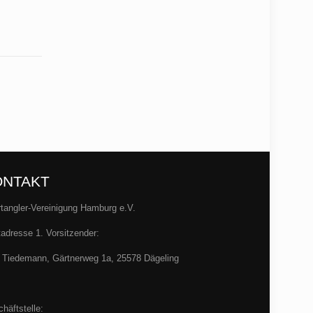
ONTAKT
tangler-Vereinigung Hamburg e.V.
adresse 1. Vorsitzender:
 Tiedemann, Gärtnerweg 1a, 25578 Dägeling
häftstelle: