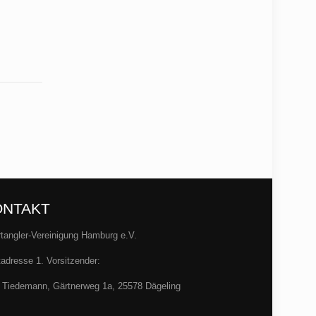
ONTAKT
tangler-Vereinigung Hamburg e.V.
adresse 1. Vorsitzender:
 Tiedemann, Gärtnerweg 1a, 25578 Dägeling