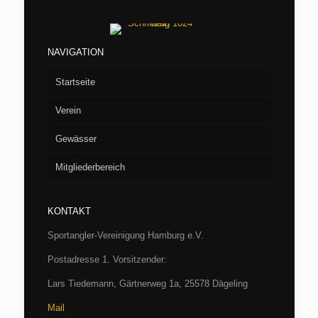
NAVIGATION
Startseite
Verein
Gewässer
Vorstand
Mitgliederbereich
Aufnahme
Seen
Fliegenfischen
Flußstrecken
Willkommen/LOGIN
Barumer See
KONTAKT
Jugend
Verbandsgewässer
Hüttenbuchung
Börnsee
Bille
Sportangler-Vereinigung Hamburg e.V.
Casting
Archiv
Boissower See
Luhe
Hamburg
Postadresse 1. Vorsitzender:
Fischereibestimmungen und Gewässerordnung
SAV-Termine 2026
Drüsensee
Trave bei Herrenmühle
Schleswig-Holstein
Protokolle
Lars Tiedemann, Gärtnerweg 1a, 25578 Dägeling
Mail
SAV-Satzung/Aufnahme
SAV-Satzung/Aufnahme
Großensee
Wümme