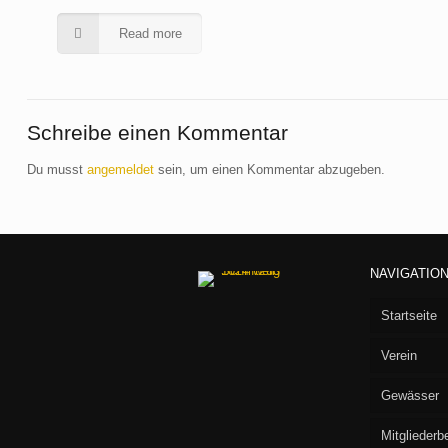
Read more
Schreibe einen Kommentar
Du musst
angemeldet
sein, um einen Kommentar abzugeben.
NAVIGATIO
Startseite
Verein
Gewässer
Vorstan
Mitgliederb
Aufnah
Seen