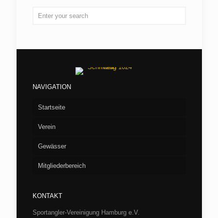
NAVIGATION
Startseite
Verein
Gewässer
Vorstand
Mitgliederbereich
Aufnahme
Seen
Fliegenfischen
Flußstrecken
Willkommen/LOGIN
Barumer See
KONTAKT
Jugend
Verbandsgewässer
Hüttenbuchung
Börnsee
Bille
Sportangler-Vereinigung Hamburg e.V.