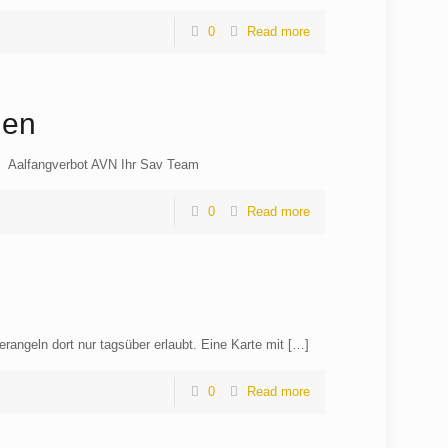
0
Read more
nen
h. Aalfangverbot AVN Ihr Sav Team
0
Read more
angeln dort nur tagsüber erlaubt. Eine Karte mit
[…]
0
Read more