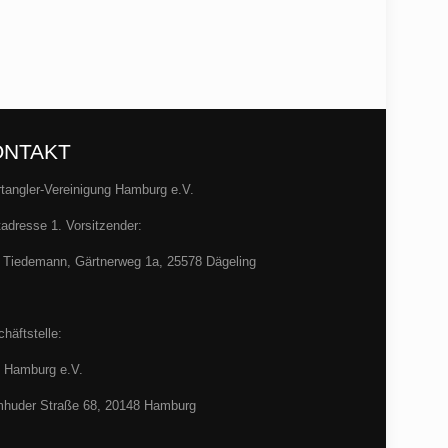
ONTAKT
tangler-Vereinigung Hamburg e.V.
adresse 1. Vorsitzender:
 Tiedemann, Gärtnerweg 1a, 25578 Dägeling
häftstelle:
 Hamburg e.V.
huder Straße 68, 20148 Hamburg