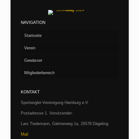
NAVIGATION
Startseite
Verein
Gewässer
Vorstand
Mitgliederbereich
Aufnahme
Seen
Fliegenfischen
Flußstrecken
Willkommen/LOGIN
Barumer See
KONTAKT
Jugend
Verbandsgewässer
Hüttenbuchung
Börnsee
Bille
Sportangler-Vereinigung Hamburg e.V.
Casting
Archiv
Boissower See
Luhe
Hamburg
Postadresse 1. Vorsitzender:
Fischereibestimmungen und Gewässerordnung
SAV-Termine 2026
Drüsensee
Trave bei Herrenmühle
Schleswig-Holstein
Protokolle
Lars Tiedemann, Gärtnerweg 1a, 25578 Dägeling
Mail
SAV-Satzung/Aufnahme
SAV-Satzung/Aufnahme
Großensee
Wümme