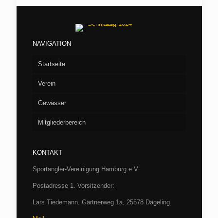
NAVIGATION
Startseite
Verein
Gewässer
Vorstand
Mitgliederbereich
Aufnahme
Seen
Fliegenfischen
Flußstrecken
Willkommen/LOGIN
Barumer See
KONTAKT
Jugend
Verbandsgewässer
Hüttenbuchung
Börnsee
Bille
Sportangler-Vereinigung Hamburg e.V.
Casting
Archiv
Boissower See
Luhe
Hamburg
Postadresse 1. Vorsitzender:
Fischereibestimmungen und Gewässerordnung
SAV-Termine 2026
Drüsensee
Trave bei Herrenmühle
Schleswig-Holstein
Protokolle
Lars Tiedemann, Gärtnerweg 1a, 25578 Dägeling