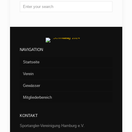
NAVIGATION
Startseite
Verein
Gewässer
Vorstand
Mitgliederbereich
Aufnahme
Seen
Fliegenfischen
Flußstrecken
Willkommen/LOGIN
Barumer See
KONTAKT
Jugend
Verbandsgewässer
Hüttenbuchung
Börnsee
Bille
Sportangler-Vereinigung Hamburg e.V.