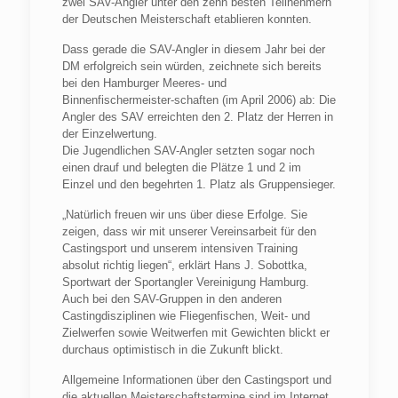
zwei
SAV
-Angler unter den zehn besten Teilnehmern
der Deutschen Meisterschaft etablieren konnten.
Dass gerade die
SAV
-Angler in diesem Jahr bei der
DM erfolgreich sein würden, zeichnete sich bereits
bei den Hamburger Meeres- und
Binnenfischermeister-schaften (im April 2006) ab: Die
Angler des
SAV
erreichten den 2. Platz der Herren in
der Einzelwertung.
Die Jugendlichen
SAV
-Angler setzten sogar noch
einen drauf und belegten die Plätze 1 und 2 im
Einzel und den begehrten 1. Platz als Gruppensieger.
„Natürlich freuen wir uns über diese Erfolge. Sie
zeigen, dass wir mit unserer Vereinsarbeit für den
Castingsport und unserem intensiven Training
absolut richtig liegen“, erklärt Hans J. Sobottka,
Sportwart der Sportangler Vereinigung Hamburg.
Auch bei den
SAV
-Gruppen in den anderen
Castingdisziplinen wie Fliegenfischen, Weit- und
Zielwerfen sowie Weitwerfen mit Gewichten blickt er
durchaus optimistisch in die Zukunft blickt.
Allgemeine Informationen über den Castingsport und
die aktuellen Meisterschaftstermine sind im Internet