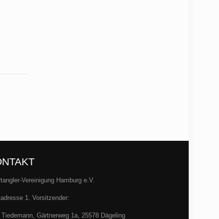
ONTAKT
tangler-Vereinigung Hamburg e.V.
adresse 1. Vorsitzender:
 Tiedemann, Gärtnerweg 1a, 25578 Dägeling