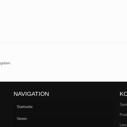
ugeben.
NAVIGATION
K
Spor
Startseite
Post
Verein
Lars