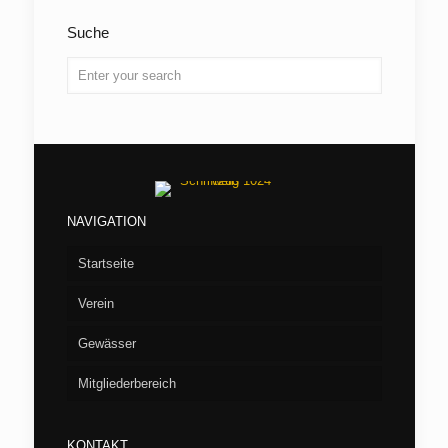
Suche
NAVIGATION
Startseite
Verein
Gewässer
Vorstand
Mitgliederbereich
Aufnahme
Seen
Fliegenfischen
Flußstrecken
Willkommen/LOGIN
Barumer See
KONTAKT