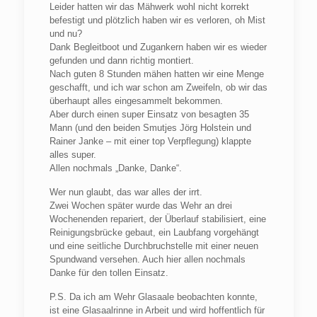
Leider hatten wir das Mähwerk wohl nicht korrekt
befestigt und plötzlich haben wir es verloren, oh Mist
und nu?
Dank Begleitboot und Zugankern haben wir es wieder
gefunden und dann richtig montiert.
Nach guten 8 Stunden mähen hatten wir eine Menge
geschafft, und ich war schon am Zweifeln, ob wir das
überhaupt alles eingesammelt bekommen.
Aber durch einen super Einsatz von besagten 35
Mann (und den beiden Smutjes Jörg Holstein und
Rainer Janke – mit einer top Verpflegung) klappte
alles super.
Allen nochmals „Danke, Danke“.
Wer nun glaubt, das war alles der irrt.
Zwei Wochen später wurde das Wehr an drei
Wochenenden repariert, der Überlauf stabilisiert, eine
Reinigungsbrücke gebaut, ein Laubfang vorgehängt
und eine seitliche Durchbruchstelle mit einer neuen
Spundwand versehen. Auch hier allen nochmals
Danke für den tollen Einsatz.
P.S. Da ich am Wehr Glasaale beobachten konnte,
ist eine Glasaalrinne in Arbeit und wird hoffentlich für