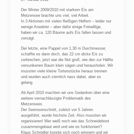
Der Winter 2009/2010 mit starkem Eis am
Metzensee brachte uns viel, viel Arbeit.
In 3 Aktionen mit vielen fleißigen Helfern – leider nur
wenige Anwärter – aber dafür einige Freiwillige,
haben wir ca. 120 Bäume aufs Eis fallen lassen und
zersägt.
Der letzte, eine Pappel von 1,30 m Durchmesser,
schaffte es dann doch, das 22 cm dicke Eis zu
zerbrechen, jetzt war die Not groß, wie den zur Hälfte
versunkenen Baum klein sägen und herausholen. Wir
mussten viele kleine Tortenstücke heraus trennen
und wurden auch ziemlich nass dabei, aber es
gelang.
Ab April 2010 machten wir uns Gedanken über eine
weitere vernachlässigte Problematik des
Metzensees.
Der Seerosenschnitt, zuletzt vor 5 Jahren
ausgeführt, wurde höchste Zeit. Also mussten wir
organisieren! Wer weiß noch wie das Schneideboot
zusammengebaut wird und wie es funktioniert?
Klaus Schrödter konnte sich noch erinnern und wir