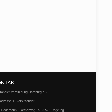
ONTAKT
tangler-Vereinigung Hamburg e.V.
adresse 1. Vorsitzender:
 Tiedemann, Gärtnerweg 1a, 25578 Dägeling