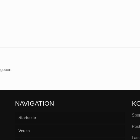
ugeben.
NAVIGATION
K
Spor
Startseite
Post
Verein
Lars