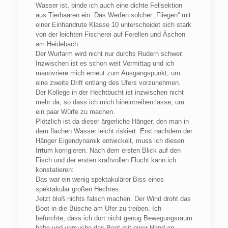
Wasser ist, binde ich auch eine dichte Fellsektion
aus Tierhaaren ein. Das Werfen solcher „Fliegen“ mit
einer Einhandrute Klasse 10 unterscheidet sich stark
von der leichten Fischerei auf Forellen und Äschen
am Heidebach.
Der Wurfarm wird nicht nur durchs Rudern schwer.
Inzwischen ist es schon weit Vormittag und ich
manövriere mich erneut zum Ausgangspunkt, um
eine zweite Drift entlang des Ufers vorzunehmen.
Der Kollege in der Hechtbucht ist inzwischen nicht
mehr da, so dass ich mich hineintreiben lasse, um
ein paar Würfe zu machen.
Plötzlich ist da dieser ärgerliche Hänger, den man in
dem flachen Wasser leicht riskiert. Erst nachdem der
Hänger Eigendynamik entwickelt, muss ich diesen
Irrtum korrigieren. Nach dem ersten Blick auf den
Fisch und der ersten kraftvollen Flucht kann ich
konstatieren:
Das war ein wenig spektakulärer Biss eines
spektakulär großen Hechtes.
Jetzt bloß nichts falsch machen. Der Wind droht das
Boot in die Büsche am Ufer zu treiben. Ich
befürchte, dass ich dort nicht genug Bewegungsraum
habe und versuche das Boot mit einer Hand an