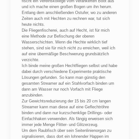
fischt ein Vereinskollege vom verankerten Boot aus
und ich mache einen großen Bogen um ihn herum.
Entlang dem anschließenden Ostufer, wo zu anderen
Zeiten auch mit Hechten zu rechnen war, tut sich
heute nichts.
Die Fliegenfischerei, auch auf Hecht, ist für mich
eine Methode zur Befischung der oberen
Wasserschichten. Wenn die Hechte wirklich tief
stehen, sind sie für mich nicht zu erreichen, weil ich
auf eine übermäßige Beschwerung grundsätzlich
verzichte.
Ich binde meine großen Hechtfliegen selbst und habe
dabei durch verschiedene Experimente praktische
Lösungen gefunden. So kann man günstig den
gesamten Streamer auf ein Stahlvorfach binden um
dann am Wasser nur noch Vorfach mit Fliege
anzubinden.
Zur Gewichtsreduzierung der 15 bis 20 cm langen
Streamer kann man diese auf eine Geflechtröhre
binden und dann nur kurzschenklige Drillings- oder
Einfachhaken verwenden. Als fängig erweisen sich
immer jede Menge Flitter- und Glitzerzeug.
Um dem Raubfisch über sein Seitenlinienorgan zu
signalisieren, dass dort ein lohnender Happen im