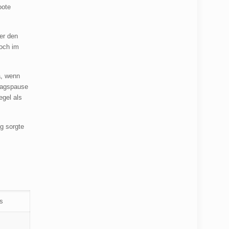
oote
ber den
doch im
a, wenn
ttagspause
egel als
g sorgte
s