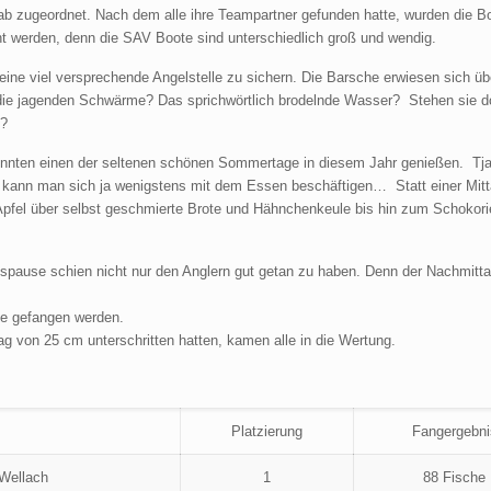
b zugeordnet. Nach dem alle ihre Teampartner gefunden hatte, wurden die B
ht werden, denn die
SAV
Boote sind unterschiedlich groß und wendig.
h eine viel versprechende Angelstelle zu sichern. Die Barsche erwiesen sich ü
, die jagenden Schwärme? Das sprichwörtlich brodelnde Wasser? Stehen sie 
e?
konnten einen der seltenen schönen Sommertage in diesem Jahr genießen. Tj
nn kann man sich ja wenigstens mit dem Essen beschäftigen… Statt einer Mi
 Apfel über selbst geschmierte Brote und Hähnchenkeule bis hin zum Schokori
agspause schien nicht nur den Anglern gut getan zu haben. Denn der Nachmitta
e gefangen werden.
g von 25 cm unterschritten hatten, kamen alle in die Wertung.
Platzierung
Fangergebni
 Wellach
1
88 Fische