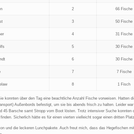
en
2
66 Fische
st
3
50 Fische
mer
4
31 Fische
lfs
5
30 Fische
ndt
6
30 Fische
e
7
7 Fische
elaw
8
1 Fisch
e konnten über den Tag eine beachtliche Anzahl Fische vorweisen. Hatten d
ansport) Außenbords befestigt, um sie bis abends frisch zu halten. Leider war
und 45 Barsche samt Stropp vom Boot lösten. Trotz intensiver Suche konnten 
finden. Sicherlich hätte es für einen vierten vielleicht sogar einen dritten Plat
ion und die leckeren Lunchpakete. Auch freut mich, dass das Hegefischen mi