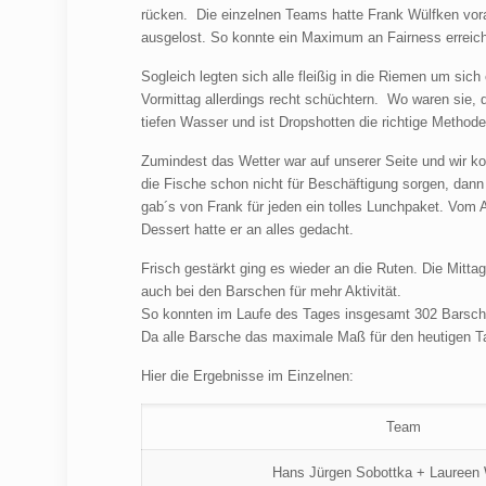
rücken. Die einzelnen Teams hatte Frank Wülfken vora
ausgelost. So konnte ein Maximum an Fairness erreic
Sogleich legten sich alle fleißig in die Riemen um sic
Vormittag allerdings recht schüchtern. Wo waren sie
tiefen Wasser und ist Dropshotten die richtige Method
Zumindest das Wetter war auf unserer Seite und wir 
die Fische schon nicht für Beschäftigung sorgen, da
gab´s von Frank für jeden ein tolles Lunchpaket. Vom
Dessert hatte er an alles gedacht.
Frisch gestärkt ging es wieder an die Ruten. Die Mitt
auch bei den Barschen für mehr Aktivität.
So konnten im Laufe des Tages insgesamt 302 Barsch
Da alle Barsche das maximale Maß für den heutigen Ta
Hier die Ergebnisse im Einzelnen:
Team
Hans Jürgen Sobottka + Laureen