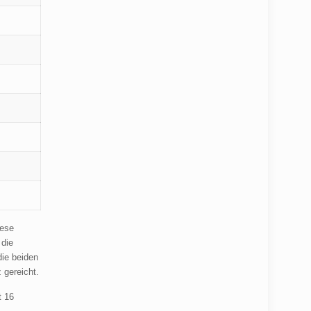
iese
 die
die beiden
z gereicht.
t 16