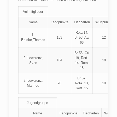
Vollmitglieder
Name
Fangpunkte
Fischarten
Wurfpunkte
Rota 14,
1.
133
Br 53, Aal
12
Brüske,Thomas
66
Br 53, Gü
2. Lewerenz,
19, Rotf.
104
18
Sven
14, Rota.
18
Br 57,
3. Lewerenz,
95
Rota. 13,
10
Manfred
Rotf. 15
Jugendgruppe
Name
Fangpunkte
Fischarten
Wurfpun