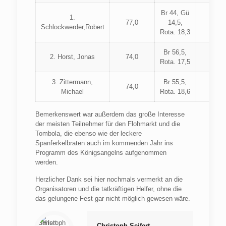
Br 44, Gü
1.
77,0
14,5,
20
Schlockwerder,Robert
Rota. 18,3
Br 56,5,
2. Horst, Jonas
74,0
18
Rota. 17,5
3. Zittermann,
Br 55,5,
74,0
4
Michael
Rota. 18,6
Bemerkenswert war außerdem das große Interesse
der meisten Teilnehmer für den Flohmarkt und die
Tombola, die ebenso wie der leckere
Spanferkelbraten auch im kommenden Jahr ins
Programm des Königsangelns aufgenommen
werden.
Herzlicher Dank sei hier nochmals vermerkt an die
Organisatoren und die tatkräftigen Helfer, ohne die
das gelungene Fest gar nicht möglich gewesen wäre.
Christoph Seifert