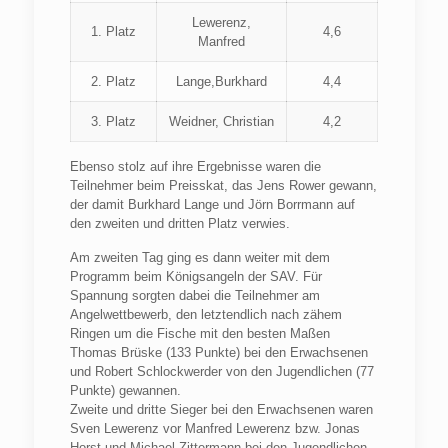
Lewerenz,
1. Platz
4,6
Manfred
2. Platz
Lange,Burkhard
4,4
3. Platz
Weidner, Christian
4,2
Ebenso stolz auf ihre Ergebnisse waren die
Teilnehmer beim Preisskat, das Jens Rower gewann,
der damit Burkhard Lange und Jörn Borrmann auf
den zweiten und dritten Platz verwies.
Am zweiten Tag ging es dann weiter mit dem
Programm beim Königsangeln der
SAV
. Für
Spannung sorgten dabei die Teilnehmer am
Angelwettbewerb, den letztendlich nach zähem
Ringen um die Fische mit den besten Maßen
Thomas Brüske (133 Punkte) bei den Erwachsenen
und Robert Schlockwerder von den Jugendlichen (77
Punkte) gewannen.
Zweite und dritte Sieger bei den Erwachsenen waren
Sven Lewerenz vor Manfred Lewerenz bzw. Jonas
Horst und Michael Zittermann bei den Jugendlichen.