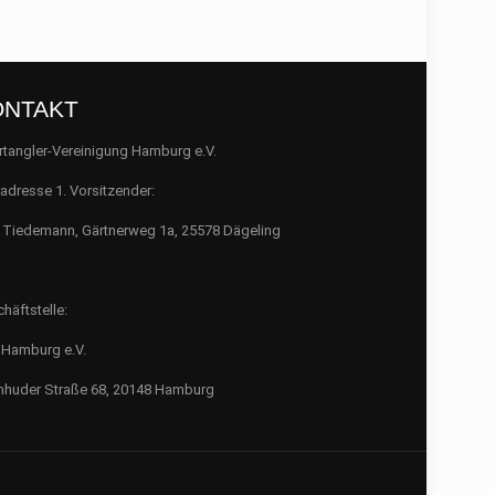
ONTAKT
tangler-Vereinigung Hamburg e.V.
adresse 1. Vorsitzender:
 Tiedemann, Gärtnerweg 1a, 25578 Dägeling
häftstelle:
Hamburg e.V.
huder Straße 68, 20148 Hamburg