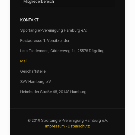
Mitgliederbereich
Aufnahme
Seen
Fliegenfischen
Flußstrecken
Willkommen/LOGIN
Barumer See
KONTAKT
Jugend
Verbandsgewässer
Hüttenbuchung
Börnsee
Bille
Sportangler-Vereinigung Hamburg e.V.
Casting
Archiv
Boissower See
Luhe
Hamburg
Postadresse 1. Vorsitzender:
Fischereibestimmungen und Gewässerordnung
SAV-Termine 2026
Drüsensee
Trave bei Herrenmühle
Schleswig-Holstein
Protokolle
Lars Tiedemann, Gärtnerweg 1a, 25578 Dägeling
Mail
SAV-Satzung/Aufnahme
SAV-Satzung/Aufnahme
Großensee
Wümme
Geschäftstelle:
Links
Luhe Übersichtskarte
Holzsee
SAV Hamburg e.V.
Newsletter
Metzensee
Heimhuder Straße 68, 20148 Hamburg
Neuenkirchener See
Plöner See
© 2019 Sportangler-Vereinigung Hamburg e.V.
Sarnekower See
Impressum
-
Datenschutz