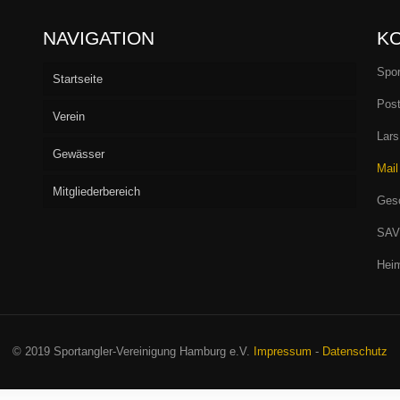
NAVIGATION
K
Spor
Startseite
Post
Verein
Lars
Gewässer
Vorstand
Mail
Mitgliederbereich
Aufnahme
Seen
Gesc
Fliegenfischen
Flußstrecken
Willkommen/LOGIN
Barumer See
SAV
Heim
Jugend
Verbandsgewässer
Hüttenbuchung
Börnsee
Bille
Casting
Archiv
Boissower See
Luhe
Hamburg
Fischereibestimmungen und Gewässerordnung
SAV-Termine 2026
Drüsensee
Trave bei Herrenmühle
Schleswig-Holstein
Protokolle
© 2019 Sportangler-Vereinigung Hamburg e.V.
Impressum
-
Datenschutz
SAV-Satzung/Aufnahme
SAV-Satzung/Aufnahme
Großensee
Wümme