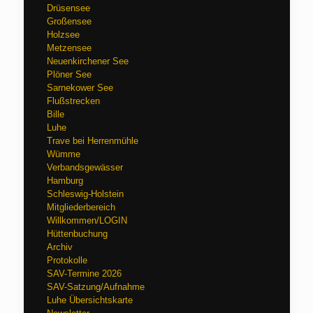
Drüsensee
Großensee
Holzsee
Metzensee
Neuenkirchener See
Plöner See
Sarnekower See
Flußstrecken
Bille
Luhe
Trave bei Herrenmühle
Wümme
Verbandsgewässer
Hamburg
Schleswig-Holstein
Mitgliederbereich
Willkommen/LOGIN
Hüttenbuchung
Archiv
Protokolle
SAV-Termine 2026
SAV-Satzung/Aufnahme
Luhe Übersichtskarte