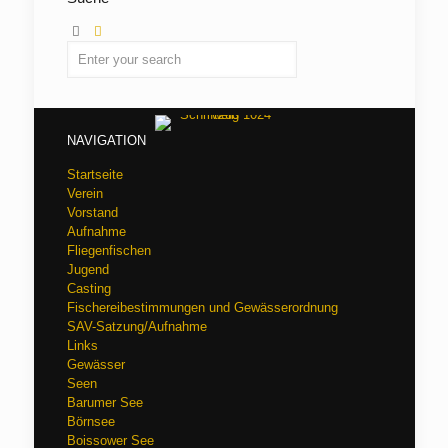
NAVIGATION
Startseite
Verein
Vorstand
Aufnahme
Fliegenfischen
Jugend
Casting
Fischereibestimmungen und Gewässerordnung
SAV-Satzung/Aufnahme
Links
Gewässer
Seen
Barumer See
Börnsee
Boissower See