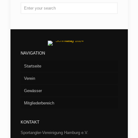
NAVIGATION
Startseite
Verein
Gewässer
Vorstand
Mitgliederbereich
Aufnahme
Seen
Fliegenfischen
Flußstrecken
Willkommen/LOGIN
Barumer See
KONTAKT
Jugend
Verbandsgewässer
Hüttenbuchung
Börnsee
Bille
Sportangler-Vereinigung Hamburg e.V.