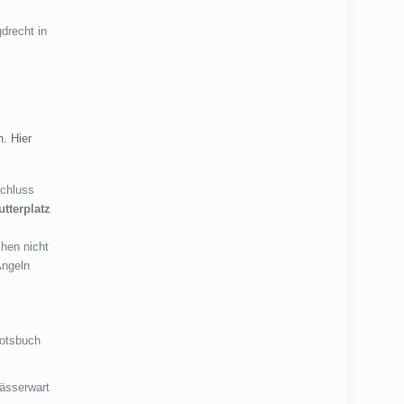
drecht in
. Hier
schluss
tterplatz
hen nicht
Angeln
ootsbuch
wässerwart