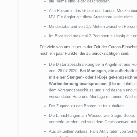
die Heime sind leider geschlossen
Alle Reisen in das Gebiet des Landes Mecklenbu
MV. Für Angler gilt diese Ausnahme leider nicht.
Mindestabstand von 1,5 Metern zwischen Persone
Im Boot sind maximal 2 Personen zulässig mit 
Für viele von uns ist es in der Zeit der Corona-Einsc
noch ein paar Punkte, die zu berücksichtigen sind:
Die Distanzbeschränkung beim Angeln ist aus Rüc
vom 28.07.2020:
Bei Montagen, die außerhalb 
mit einer Stangen- oder H-Boje gekennzeichne
Wurfentfernung beanspruchen.
(Die im Jahrbu
dem Vorstandsbeschluss und sind deshalb ungültig
verwendeten Rute und Montage mit einem Wurf err
Der Zugang zu den Booten ist freizuhalten.
Die Einrichtungen am Wasser, wie Stege, Boote, 
vermerkt werden und sind dem Gewässerwart mitz
Aus aktuellem Anlass: Falls Aktivitäten von Sch