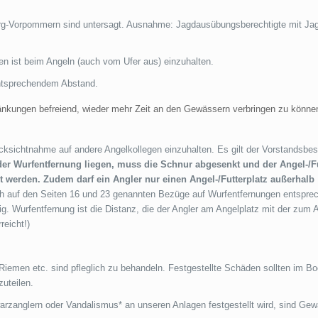
rg-Vorpommern sind untersagt. Ausnahme: Jagdausübungsberechtigte mit Jag
n ist beim Angeln (auch vom Ufer aus) einzuhalten.
entsprechendem Abstand.
hränkungen befreiend, wieder mehr Zeit an den Gewässern verbringen zu können
ksichtnahme auf andere Angelkollegen einzuhalten. Es gilt der Vorstandsbe
der Wurfentfernung liegen, muss die Schnur abgesenkt und der Angel-/Fu
t werden. Zudem darf ein Angler nur einen Angel-/Futterplatz außerhalb
ch auf den Seiten 16 und 23 genannten Bezüge auf Wurfentfernungen entsprec
. Wurfentfernung ist die Distanz, die der Angler am Angelplatz mit der zum 
eicht!)
Riemen etc. sind pfleglich zu behandeln. Festgestellte Schäden sollten im B
uteilen.
warzanglern oder Vandalismus* an unseren Anlagen festgestellt wird, sind Ge