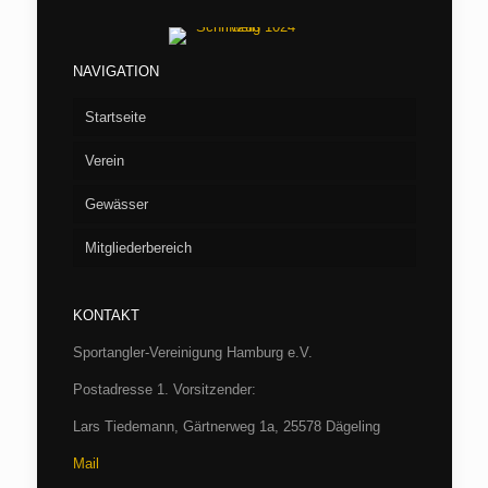
NAVIGATION
Startseite
Verein
Gewässer
Vorstand
Mitgliederbereich
Aufnahme
Seen
Fliegenfischen
Flußstrecken
Willkommen/LOGIN
Barumer See
KONTAKT
Jugend
Verbandsgewässer
Hüttenbuchung
Börnsee
Bille
Sportangler-Vereinigung Hamburg e.V.
Casting
Archiv
Boissower See
Luhe
Hamburg
Postadresse 1. Vorsitzender:
Fischereibestimmungen und Gewässerordnung
SAV-Termine 2026
Drüsensee
Trave bei Herrenmühle
Schleswig-Holstein
Protokolle
Lars Tiedemann, Gärtnerweg 1a, 25578 Dägeling
Mail
SAV-Satzung/Aufnahme
SAV-Satzung/Aufnahme
Großensee
Wümme