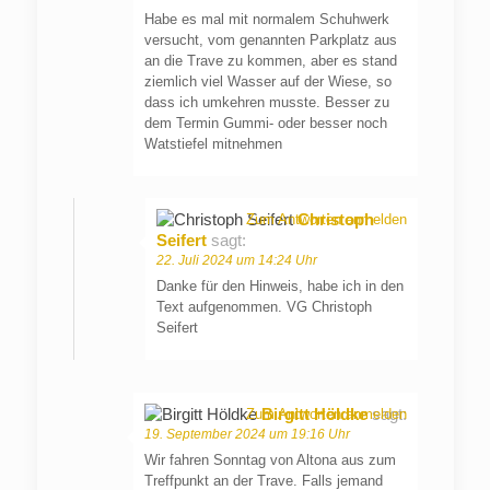
Habe es mal mit normalem Schuhwerk
versucht, vom genannten Parkplatz aus
an die Trave zu kommen, aber es stand
ziemlich viel Wasser auf der Wiese, so
dass ich umkehren musste. Besser zu
dem Termin Gummi- oder besser noch
Watstiefel mitnehmen
Christoph
Zum Antworten anmelden
Seifert
sagt:
22. Juli 2024 um 14:24 Uhr
Danke für den Hinweis, habe ich in den
Text aufgenommen. VG Christoph
Seifert
Birgitt Höldke
sagt:
Zum Antworten anmelden
19. September 2024 um 19:16 Uhr
Wir fahren Sonntag von Altona aus zum
Treffpunkt an der Trave. Falls jemand