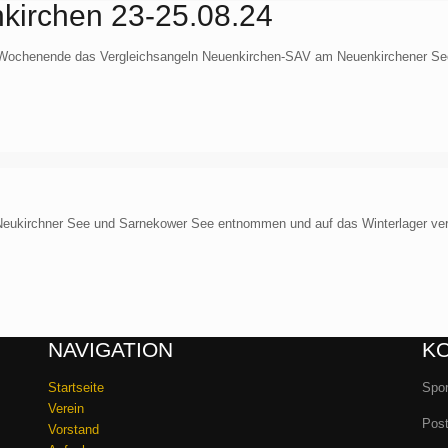
kirchen 23-25.08.24
ochenende das Vergleichsangeln Neuenkirchen-SAV am Neuenkirchener See st
eukirchner See und Sarnekower See entnommen und auf das Winterlager verb
NAVIGATION
K
Startseite
Spor
Verein
Post
Vorstand