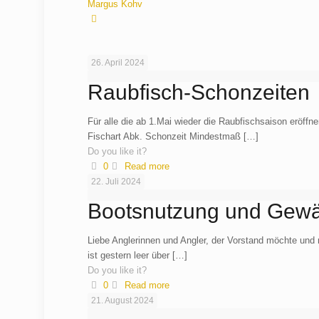
Margus Kohv
26. April 2024
Raubfisch-Schonzeiten
Für alle die ab 1.Mai wieder die Raubfischsaison eröf
Fischart Abk. Schonzeit Mindestmaß
[…]
Do you like it?
0
Read more
22. Juli 2024
Bootsnutzung und Gew
Liebe Anglerinnen und Angler, der Vorstand möchte und
ist gestern leer über
[…]
Do you like it?
0
Read more
21. August 2024