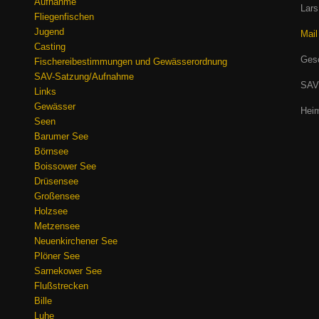
Aufnahme
Lars
Fliegenfischen
Jugend
Mail
Casting
Gesc
Fischereibestimmungen und Gewässerordnung
SAV-Satzung/Aufnahme
SAV
Links
Gewässer
Heim
Seen
Barumer See
Börnsee
Boissower See
Drüsensee
Großensee
Holzsee
Metzensee
Neuenkirchener See
Plöner See
Sarnekower See
Flußstrecken
Bille
Luhe