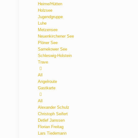
Heime/Hütten
Holzsee
Jugendgruppe
Luhe
Metzensee
Neuenkirchener See
Plöner See
Sarnekower See
Schleswig-Holstein
Trave
All
Angelroute
Gastkarte
All
Alexander Schulz
Christoph Seifert
Detlef Janssen
Florian Freitag
Lars Tiedemann