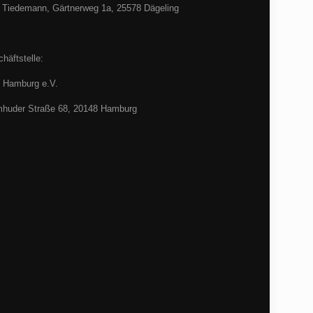
 Tiedemann, Gärtnerweg 1a, 25578 Dägeling
häftstelle:
 Hamburg e.V.
huder Straße 68, 20148 Hamburg